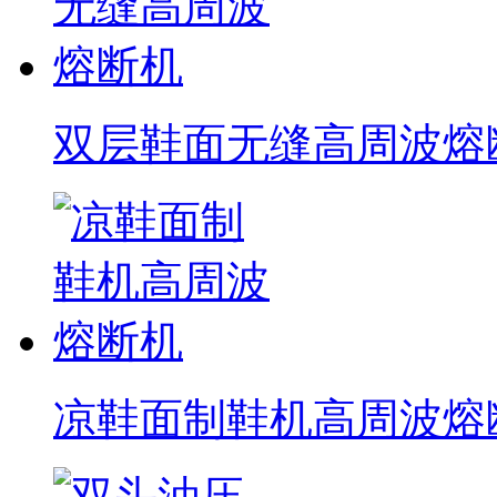
双层鞋面无缝高周波熔
凉鞋面制鞋机高周波熔