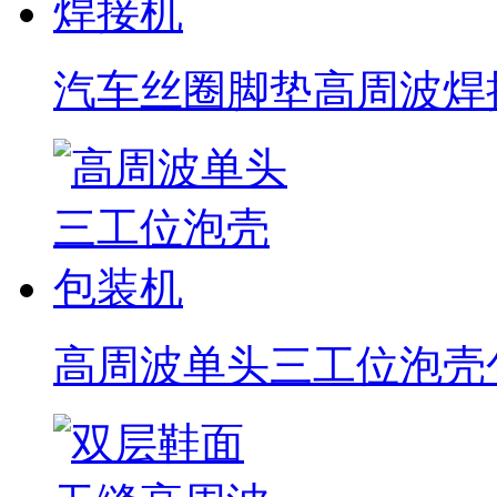
汽车丝圈脚垫高周波焊
高周波单头三工位泡壳