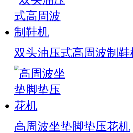
双头油压式高周波制鞋
高周波坐垫脚垫压花机