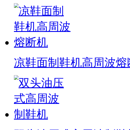
凉鞋面制鞋机高周波熔