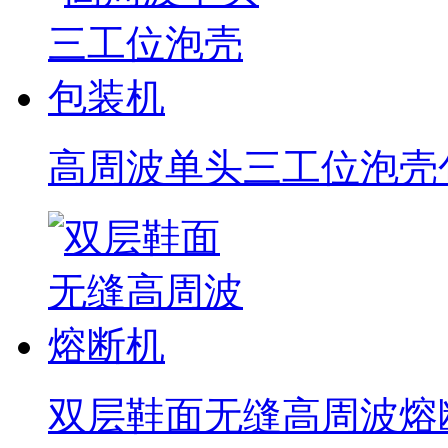
高周波单头三工位泡壳
双层鞋面无缝高周波熔