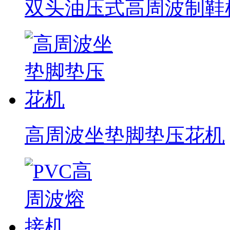
双头油压式高周波制鞋
高周波坐垫脚垫压花机