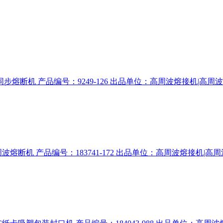
断机 产品编号：9249-126 出品单位：高周波熔接机|高周波压花
 产品编号：183741-172 出品单位：高周波熔接机|高周波压