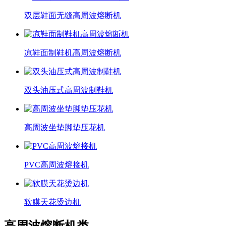
双层鞋面无缝高周波熔断机
凉鞋面制鞋机高周波熔断机
双头油压式高周波制鞋机
高周波坐垫脚垫压花机
PVC高周波熔接机
软膜天花烫边机
高周波熔断机类