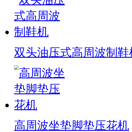
双头油压式高周波制鞋
高周波坐垫脚垫压花机