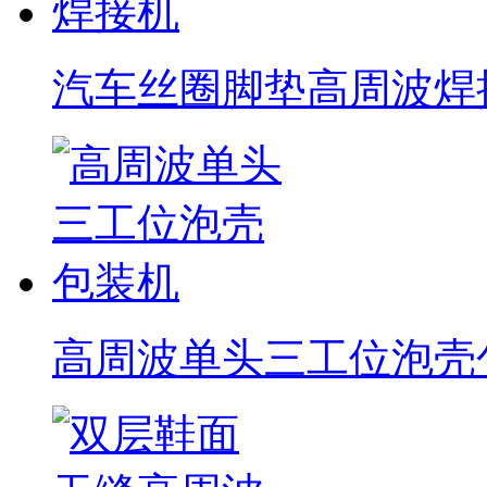
汽车丝圈脚垫高周波焊
高周波单头三工位泡壳