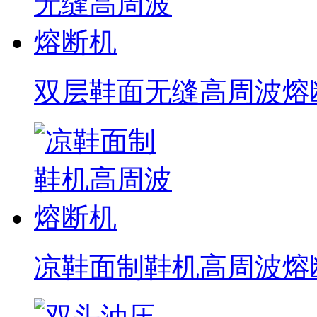
双层鞋面无缝高周波熔
凉鞋面制鞋机高周波熔