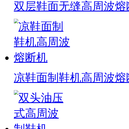
双层鞋面无缝高周波熔
凉鞋面制鞋机高周波熔