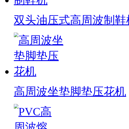
双头油压式高周波制鞋
高周波坐垫脚垫压花机