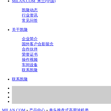
MILAN.COM_米兰(中国)
凯隆动态
行业资讯
常见问答
关于凯隆
企业简介
国外客户合影留念
合作伙伴
荣誉证书
操作视频
车间设备
联系凯隆
联系凯隆
MILAN.COM
»
产品中心
»
单头推盘式高周波机类