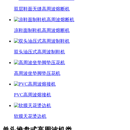
双层鞋面无缝高周波熔断机
凉鞋面制鞋机高周波熔断机
双头油压式高周波制鞋机
高周波坐垫脚垫压花机
PVC高周波熔接机
软膜天花烫边机
单头推盘式高周波机类