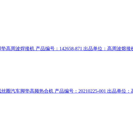
波焊接机 产品编号：142658-871 出品单位：高周波熔接机|高
汽车脚垫高频热合机 产品编号：20210225-001 出品单位：高