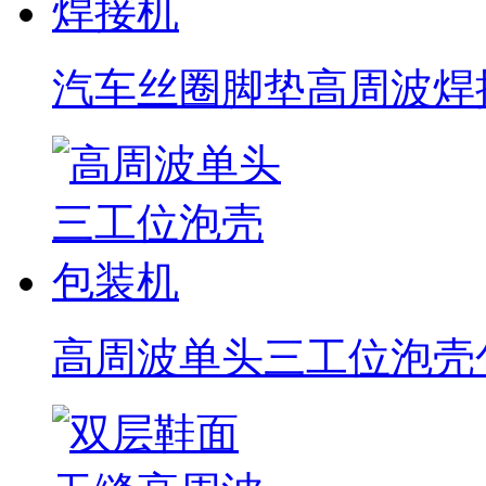
汽车丝圈脚垫高周波焊
高周波单头三工位泡壳