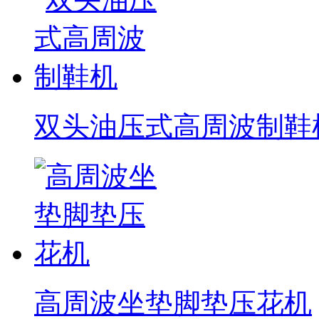
双头油压式高周波制鞋
高周波坐垫脚垫压花机