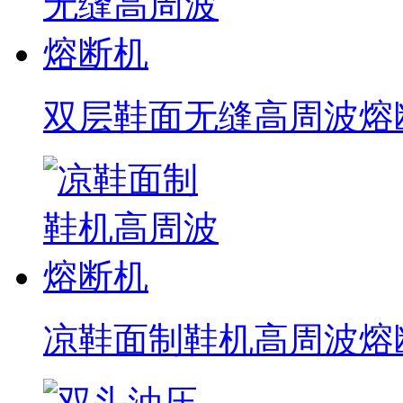
双层鞋面无缝高周波熔
凉鞋面制鞋机高周波熔