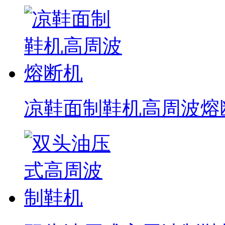
凉鞋面制鞋机高周波熔