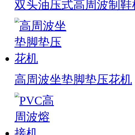
双头油压式高周波制鞋
高周波坐垫脚垫压花机