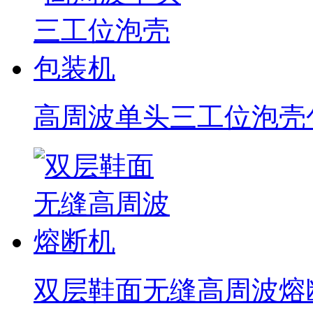
高周波单头三工位泡壳
双层鞋面无缝高周波熔