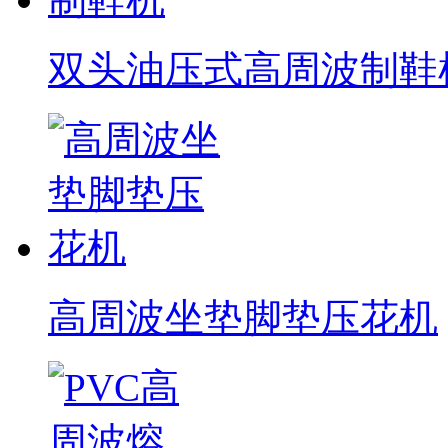
双头油压式高周波制鞋
高周波坐垫脚垫压花机