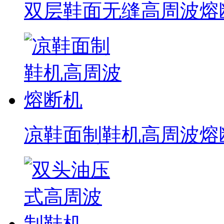
双层鞋面无缝高周波熔
凉鞋面制鞋机高周波熔