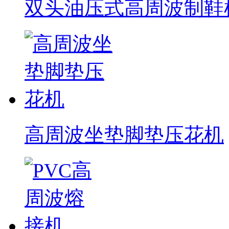
双头油压式高周波制鞋
高周波坐垫脚垫压花机