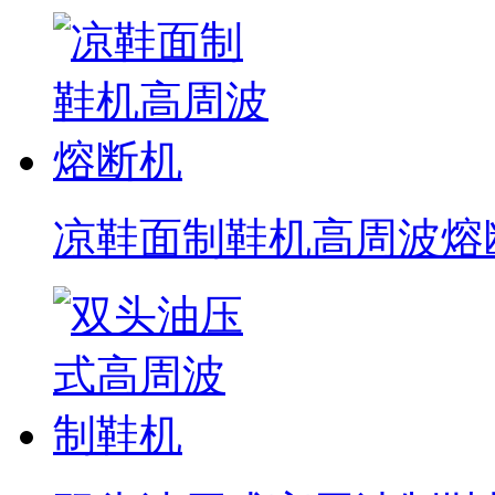
凉鞋面制鞋机高周波熔