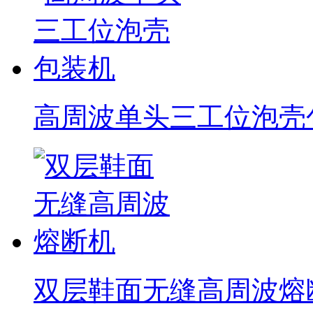
高周波单头三工位泡壳
双层鞋面无缝高周波熔